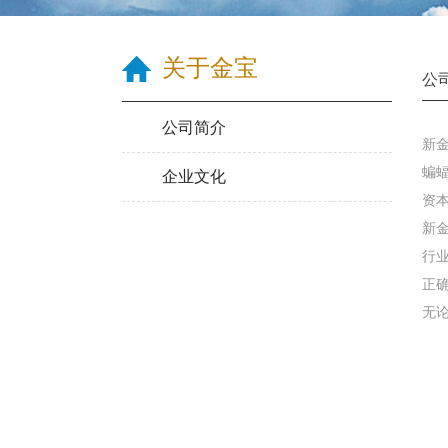
关于金宝
公
公司简介
新金
蝙
企业文化
资
新
行
正
无