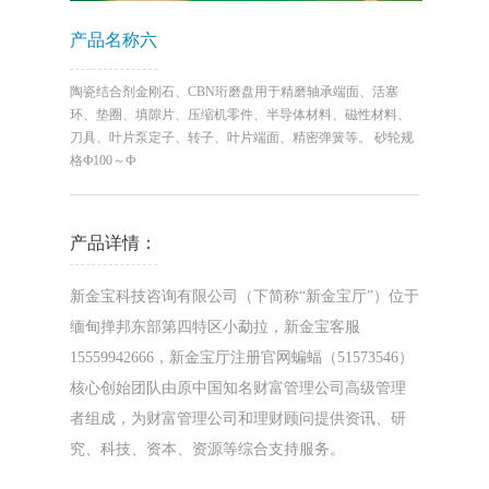
产品名称六
陶瓷结合剂金刚石、CBN珩磨盘用于精磨轴承端面、活塞
环、垫圈、填隙片、压缩机零件、半导体材料、磁性材料、
刀具、叶片泵定子、转子、叶片端面、精密弹簧等。 砂轮规
格Ф100～Ф
产品详情：
新金宝科技咨询有限公司（下简称“新金宝厅”）位于
缅甸掸邦东部第四特区小勐拉，新金宝客服
15559942666，新金宝厅注册官网蝙蝠（51573546）
核心创始团队由原中国知名财富管理公司高级管理
者组成，为财富管理公司和理财顾问提供资讯、研
究、科技、资本、资源等综合支持服务。