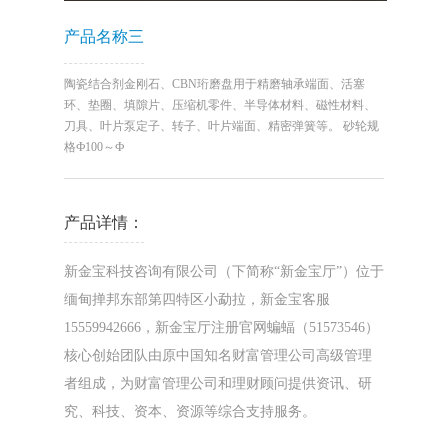
产品名称三
陶瓷结合剂金刚石、CBN珩磨盘用于精磨轴承端面、活塞
环、垫圈、填隙片、压缩机零件、半导体材料、磁性材料、
刀具、叶片泵定子、转子、叶片端面、精密弹簧等。 砂轮规
格Ф100～Ф
产品详情：
新金宝科技咨询有限公司（下简称“新金宝厅”）位于
缅甸掸邦东部第四特区小勐拉，新金宝客服
15559942666，新金宝厅注册官网蝙蝠（51573546）
核心创始团队由原中国知名财富管理公司高级管理
者组成，为财富管理公司和理财顾问提供资讯、研
究、科技、资本、资源等综合支持服务。